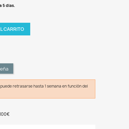
a 5 dias.
AL CARRITO
t
seña
o puede retrasarse hasta 1 semana en función del
 100€