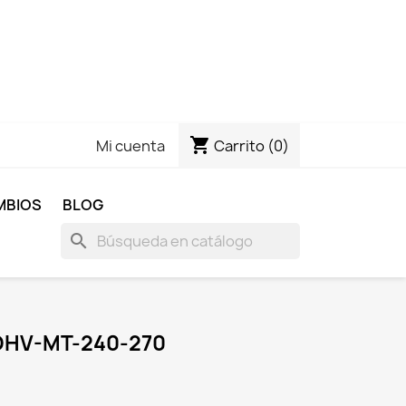
shopping_cart
Carrito
(0)
Mi cuenta
MBIOS
BLOG
search
OHV-MT-240-270