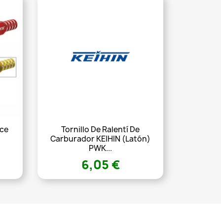
ace
Tornillo De Ralentí De
Carburador KEIHIN (latón)
PWK...
6,05 €