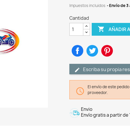
Impuestos incluidos
Envío de 3 
Cantidad

AÑADIR 
Compartir
Tuitear
Pinteres
Escriba su propia re
El envío de este pedid

proveedor.
Envio
Envío gratis a partir de