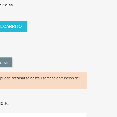
a 5 dias.
AL CARRITO
t
seña
o puede retrasarse hasta 1 semana en función del
 100€