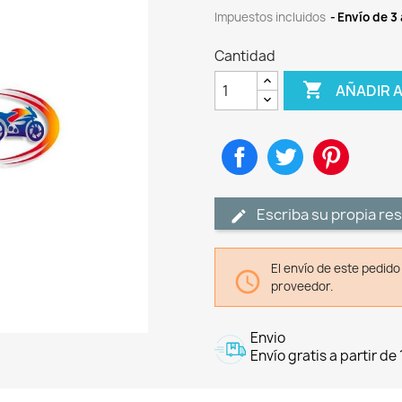
Impuestos incluidos
Envío de 3 
Cantidad

AÑADIR 
Compartir
Tuitear
Pinteres
Escriba su propia re
El envío de este pedid

proveedor.
Envio
Envío gratis a partir de