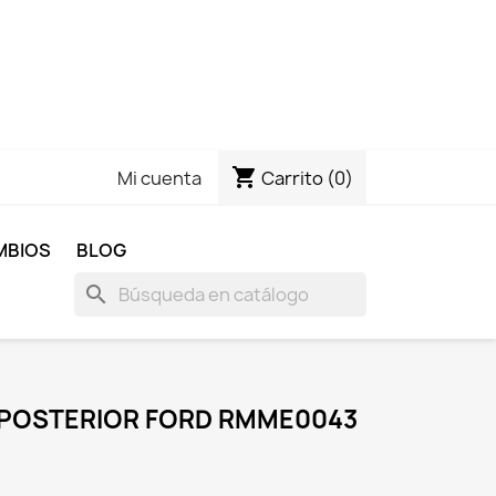
shopping_cart
Carrito
(0)
Mi cuenta
MBIOS
BLOG
search
 POSTERIOR FORD RMME0043