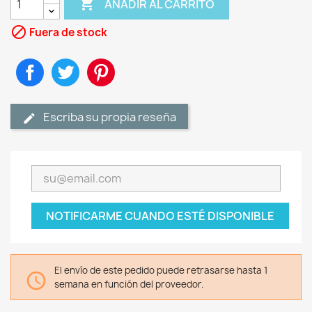

AÑADIR AL CARRITO

Fuera de stock
Compartir
Tuitear
Pinterest
Escriba su propia reseña
NOTIFICARME CUANDO ESTÉ DISPONIBLE
El envío de este pedido puede retrasarse hasta 1

semana en función del proveedor.