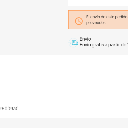
El envío de este pedid

proveedor.
Envio
Envío gratis a partir de
62500930