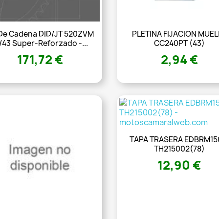
 De Cadena DID/JT 520ZVM
PLETINA FIJACION MUEL
/43 Super-Reforzado -...
CC240PT (43)
171,72 €
2,94 €
TAPA TRASERA EDBRM15
TH215002(78)
12,90 €