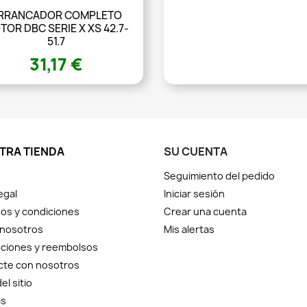
RRANCADOR COMPLETO
OR DBC SERIE X XS 42.7-
51.7
31,17 €
TRA TIENDA
SU CUENTA
Seguimiento del pedido
egal
Iniciar sesión
os y condiciones
Crear una cuenta
 nosotros
Mis alertas
ciones y reembolsos
cte con nosotros
el sitio
as