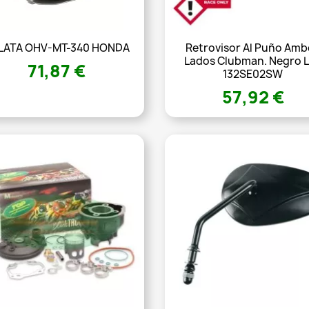
LATA OHV-MT-340 HONDA
Retrovisor Al Puño Amb
Lados Clubman. Negro 
71,87 €
132SE02SW
57,92 €