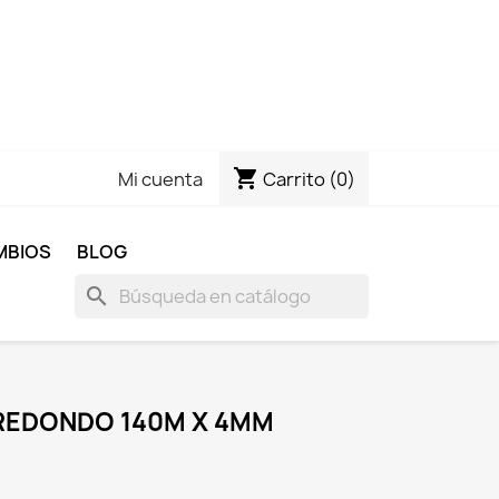
shopping_cart
Carrito
(0)
Mi cuenta
MBIOS
BLOG
search
REDONDO 140M X 4MM