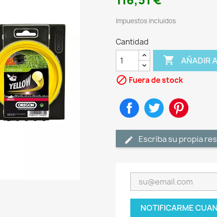
116,51 €
Impuestos incluidos
Cantidad

AÑADIR 

Fuera de stock
Compartir
Tuitear
Pinteres
Escriba su propia re
NOTIFICARME CUAN