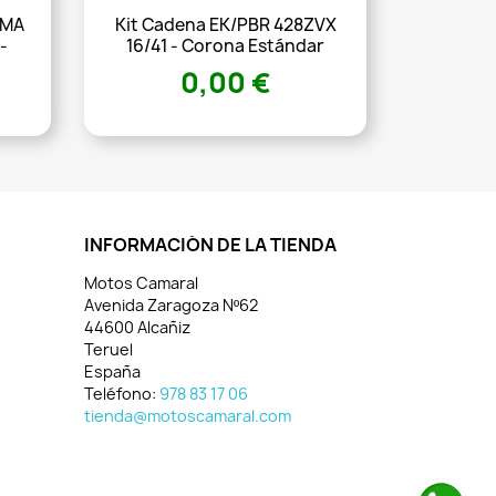
CMA
Kit Cadena EK/PBR 428ZVX
-
16/41 - Corona Estándar
0,00 €
INFORMACIÓN DE LA TIENDA
Motos Camaral
Avenida Zaragoza Nº62
44600 Alcañiz
Teruel
España
Teléfono:
978 83 17 06
tienda@motoscamaral.com