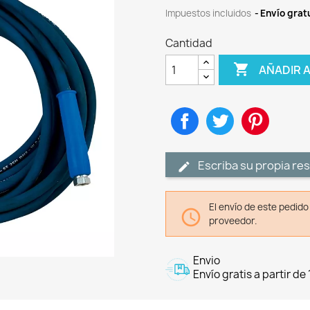
Impuestos incluidos
Envío gratu
Cantidad

AÑADIR 
Compartir
Tuitear
Pinteres
Escriba su propia re
El envío de este pedid

proveedor.
Envio
Envío gratis a partir de