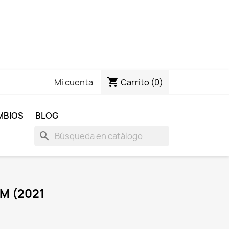
shopping_cart
Carrito
(0)
Mi cuenta
MBIOS
BLOG
search
M (2021