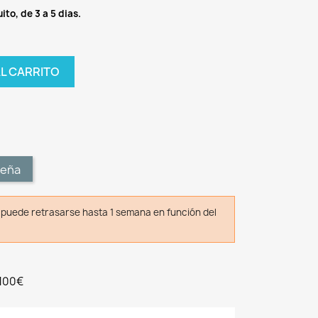
ito, de 3 a 5 dias.
AL CARRITO
t
seña
o puede retrasarse hasta 1 semana en función del
 100€