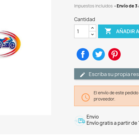
Impuestos incluidos
Envío de 3 
Cantidad

AÑADIR 
Compartir
Tuitear
Pinteres
Escriba su propia re
El envío de este pedid

proveedor.
Envio
Envío gratis a partir de