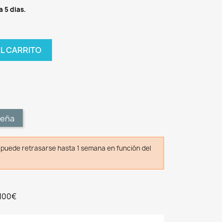
a 5 dias.
AL CARRITO
t
seña
o puede retrasarse hasta 1 semana en función del
 100€