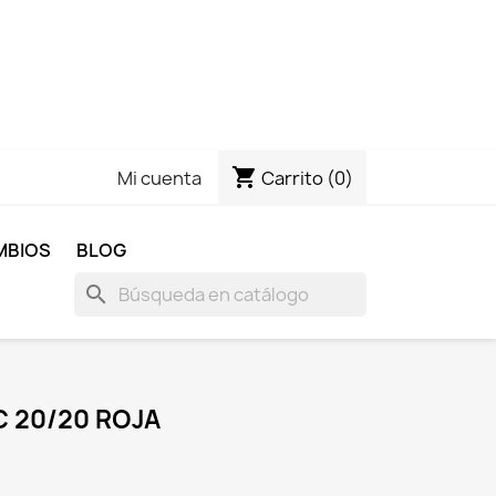
shopping_cart
Carrito
(0)
Mi cuenta
MBIOS
BLOG
search
C 20/20 ROJA