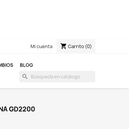
shopping_cart
Carrito
(0)
Mi cuenta
MBIOS
BLOG
search
NA GD2200