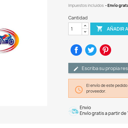
Impuestos incluidos
Envío gratu
Cantidad

AÑADIR 
Compartir
Tuitear
Pinteres
Escriba su propia re
El envío de este pedid

proveedor.
Envio
Envío gratis a partir de