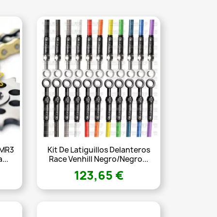
XMR3
Kit De Latiguillos Delanteros
...
Race Venhill Negro/Negro...
123,65 €