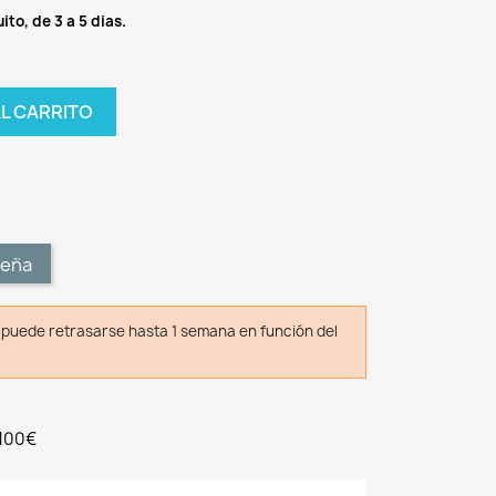
ito, de 3 a 5 dias.
AL CARRITO
t
seña
o puede retrasarse hasta 1 semana en función del
 100€