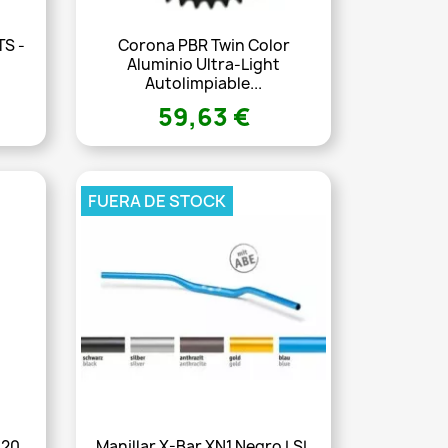
TS -
Corona PBR Twin Color
Aluminio Ultra-Light
Autolimpiable...
59,63 €
FUERA DE STOCK
420
Manillar X-Bar XN1 Negro LSL