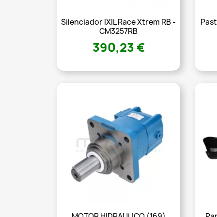
Silenciador IXIL Race Xtrem RB -
Past
CM3257RB
390,23 €
MOTOR HIDRAULICO (169)
Pa