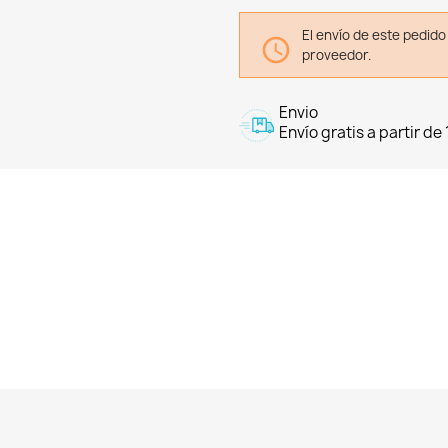
El envío de este pedid

proveedor.
Envio
Envío gratis a partir de