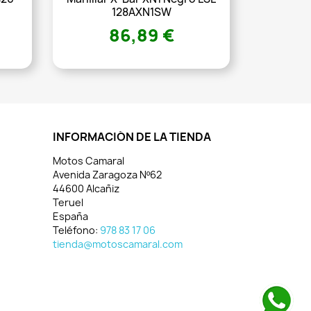
128AXN1SW
86,89 €
INFORMACIÓN DE LA TIENDA
Motos Camaral
Avenida Zaragoza Nº62
44600 Alcañiz
Teruel
España
Teléfono:
978 83 17 06
tienda@motoscamaral.com