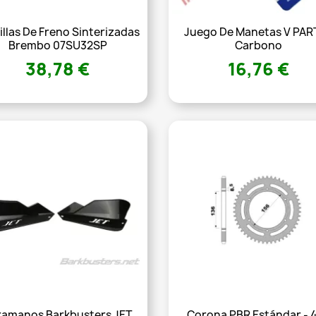
illas De Freno Sinterizadas
Juego De Manetas V PAR
Brembo 07SU32SP
Carbono
38,78 €
16,76 €
ramanos Barkbusters JET
Corona PBR Estándar - 