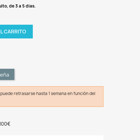
ito, de 3 a 5 dias.
AL CARRITO
t
seña
o puede retrasarse hasta 1 semana en función del
 100€