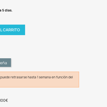
a 5 dias.
AL CARRITO
t
seña
o puede retrasarse hasta 1 semana en función del
 100€