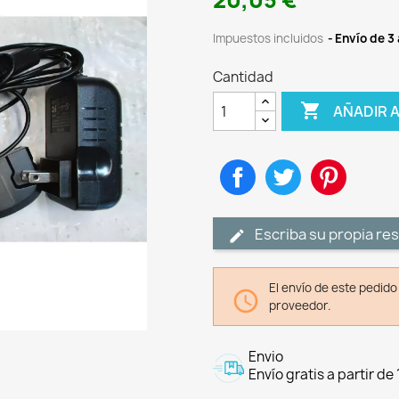
20,05 €
Impuestos incluidos
Envío de 3 
Cantidad

AÑADIR 
Compartir
Tuitear
Pinteres
Escriba su propia re
El envío de este pedid

proveedor.
Envio
Envío gratis a partir de