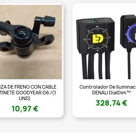
NZA DE FRENO CON CABLE
Controlador De Iluminac
TINETE GOODYEAR G6 /(1
DENALI DialDim™
UND)
328,74 €
10,97 €