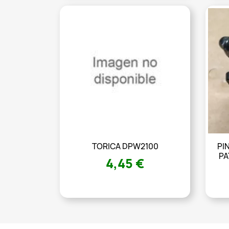
TORICA DPW2100
PI
PA
4,45 €