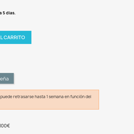
a 5 dias.
AL CARRITO
t
seña
o puede retrasarse hasta 1 semana en función del
 100€