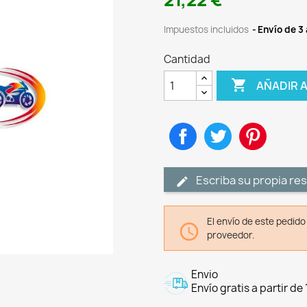
21,22 €
Impuestos incluidos
Envío de 3 
Cantidad

AÑADIR 
Compartir
Tuitear
Pinteres
Escriba su propia re
El envío de este pedid

proveedor.
Envio
Envío gratis a partir de