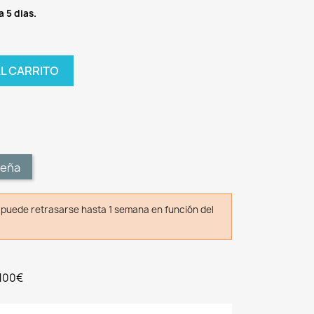
a 5 dias.
AL CARRITO
t
seña
o puede retrasarse hasta 1 semana en función del
 100€