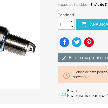
Impuestos incluidos
Envío de 3 
Cantidad

AÑADIR 
Compartir
Tuitear
Pinteres
Escriba su propia re
El envío de este pedid

proveedor.
Envio
Envío gratis a partir de