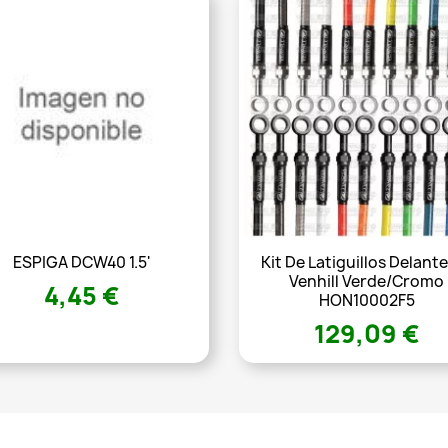
ESPIGA DCW40 1.5'
Kit De Latiguillos Delant
Venhill Verde/Cromo
4,45 €
HON10002F5
129,09 €