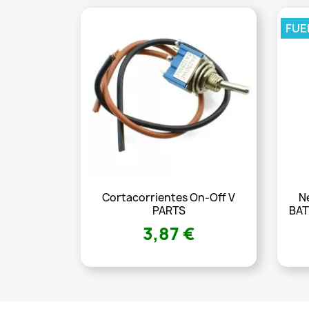
FUE
Cortacorrientes On-Off V
N
PARTS
BAT
3,87 €