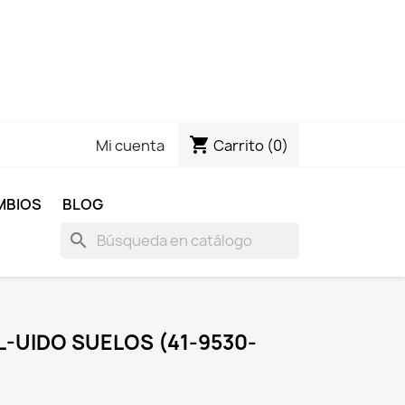
shopping_cart
Carrito
(0)
Mi cuenta
MBIOS
BLOG
search
-UIDO SUELOS (41-9530-