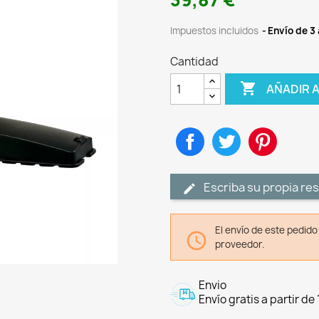
39,87 €
Impuestos incluidos
Envío de 3 
Cantidad

AÑADIR 
Compartir
Tuitear
Pinteres
Escriba su propia re
El envío de este pedid

proveedor.
Envio
Envío gratis a partir de