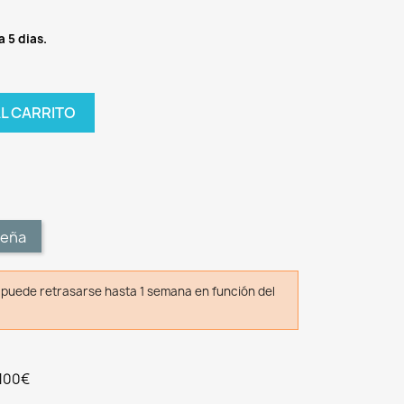
a 5 dias.
AL CARRITO
t
seña
o puede retrasarse hasta 1 semana en función del
 100€