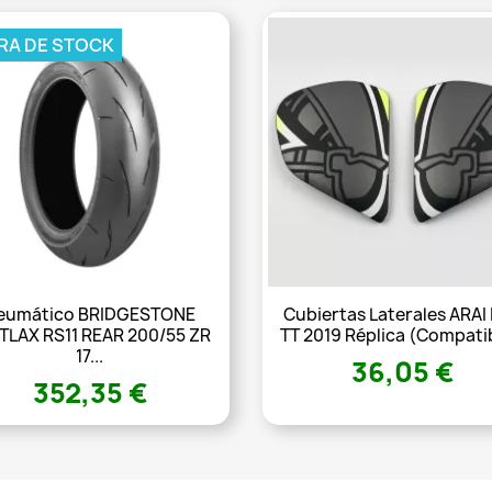
RA DE STOCK
eumático BRIDGESTONE
Cubiertas Laterales ARAI
TLAX RS11 REAR 200/55 ZR
TT 2019 Réplica (Compatib
17...
36,05 €
352,35 €