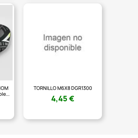
 IOM
TORNILLO M6X8 DGR1300
le...
4,45 €