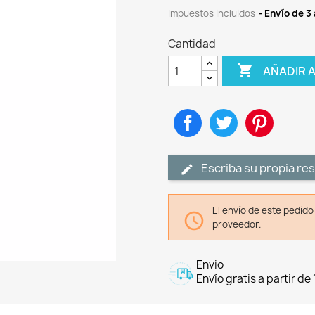
Impuestos incluidos
Envío de 3 
Cantidad

AÑADIR 
Compartir
Tuitear
Pinteres
Escriba su propia re
El envío de este pedid

proveedor.
Envio
Envío gratis a partir de