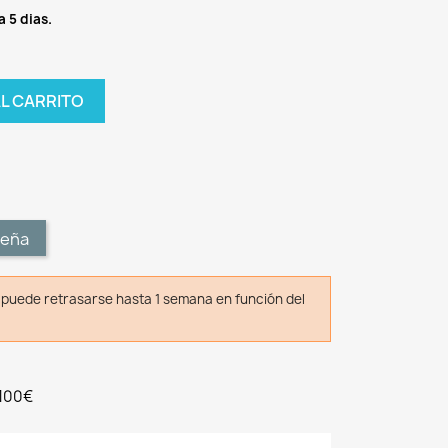
a 5 dias.
AL CARRITO
t
seña
o puede retrasarse hasta 1 semana en función del
 100€