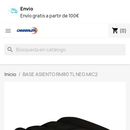
Envio
Envío gratis a partir de 100€
shopping_cart

(0)
search
Inicio
BASE ASIENTO RM80 TL NEG MIC2