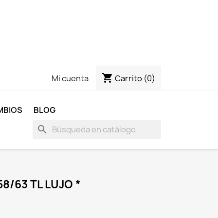
shopping_cart
Carrito
(0)
Mi cuenta
MBIOS
BLOG
search
8/63 TL LUJO *