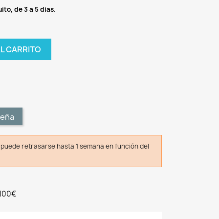
ito, de 3 a 5 dias.
AL CARRITO
t
seña
o puede retrasarse hasta 1 semana en función del
 100€