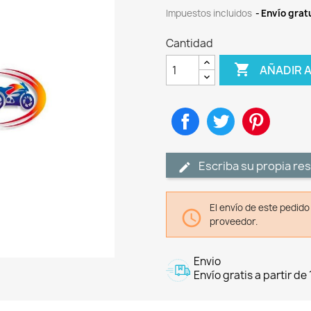
Impuestos incluidos
Envío gratu
Cantidad

AÑADIR 
Compartir
Tuitear
Pinteres
Escriba su propia re
El envío de este pedid

proveedor.
Envio
Envío gratis a partir de