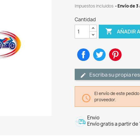
Impuestos incluidos
Envío de 3 
Cantidad

AÑADIR 
Compartir
Tuitear
Pinteres
Escriba su propia re
El envío de este pedid

proveedor.
Envio
Envío gratis a partir de