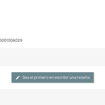
08600100A029
Sea el primero en escribir una reseña