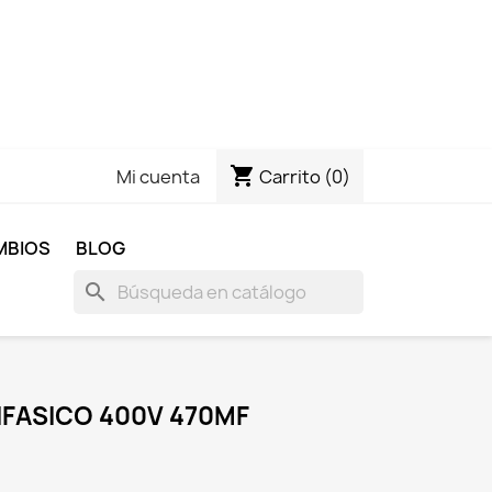
shopping_cart
Carrito
(0)
Mi cuenta
MBIOS
BLOG
search
IFASICO 400V 470MF