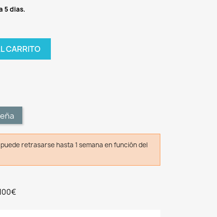
a 5 dias.
AL CARRITO
t
seña
o puede retrasarse hasta 1 semana en función del
 100€