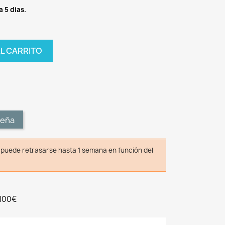
a 5 dias.
AL CARRITO
t
seña
o puede retrasarse hasta 1 semana en función del
 100€