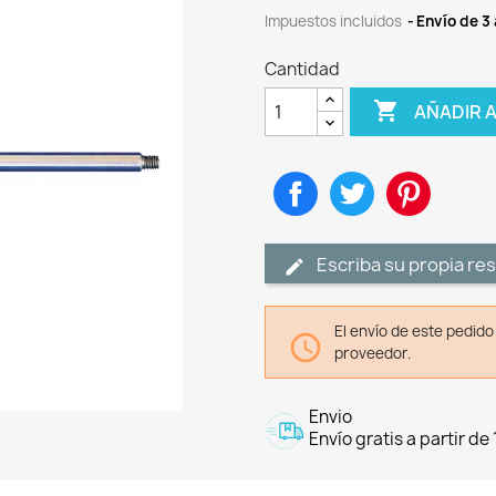
Impuestos incluidos
Envío de 3 
Cantidad

AÑADIR 
Compartir
Tuitear
Pinteres
Escriba su propia re
El envío de este pedid

proveedor.
Envio
Envío gratis a partir de