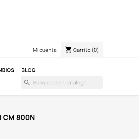
shopping_cart
Carrito
(0)
Mi cuenta
MBIOS
BLOG
search
1 CM 800N