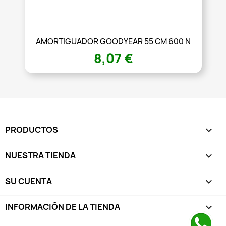
AMORTIGUADOR GOODYEAR 55 CM 600 N
8,07 €
PRODUCTOS

NUESTRA TIENDA

SU CUENTA

INFORMACIÓN DE LA TIENDA
keyboard_arrow_down