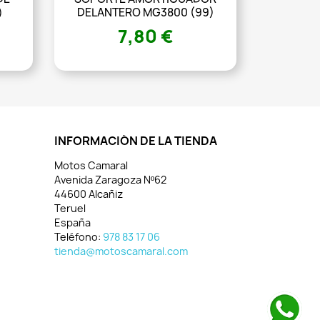
)
DELANTERO MG3800 (99)
7,80 €
INFORMACIÓN DE LA TIENDA
Motos Camaral
Avenida Zaragoza Nº62
44600 Alcañiz
Teruel
España
Teléfono:
978 83 17 06
tienda@motoscamaral.com