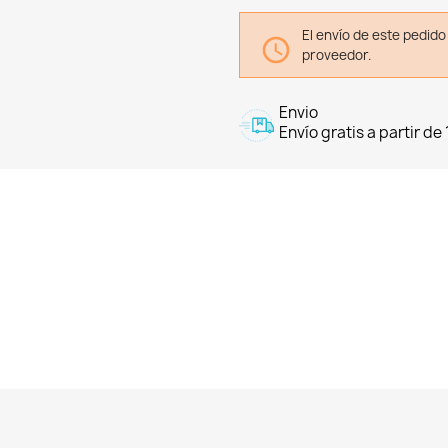
El envío de este pedid

proveedor.
Envio
Envío gratis a partir de