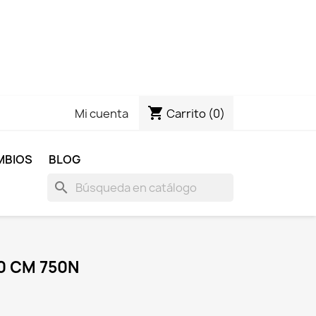
shopping_cart
Carrito
(0)
Mi cuenta
MBIOS
BLOG
search
0 CM 750N