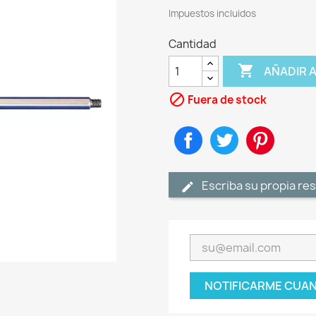
Impuestos incluidos
Cantidad

AÑADIR 

Fuera de stock
Compartir
Tuitear
Pinteres
Escriba su propia re
NOTIFICARME CUAN