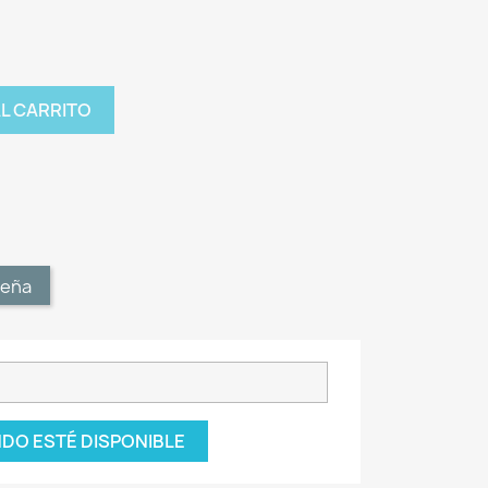
AL CARRITO
t
seña
DO ESTÉ DISPONIBLE