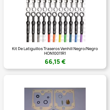
Kit De Latiguillos Traseros Venhill Negro/Negro
HON10011R1
66,15 €