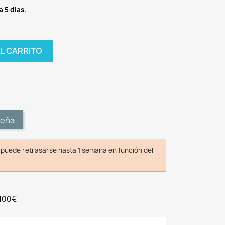
a 5 dias.
AL CARRITO
t
seña
o puede retrasarse hasta 1 semana en función del
 100€