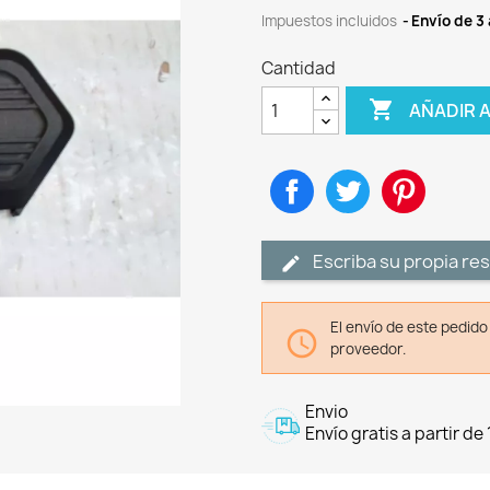
Impuestos incluidos
Envío de 3 
Cantidad

AÑADIR 
Compartir
Tuitear
Pinteres
Escriba su propia re
El envío de este pedid

proveedor.
Envio
Envío gratis a partir de