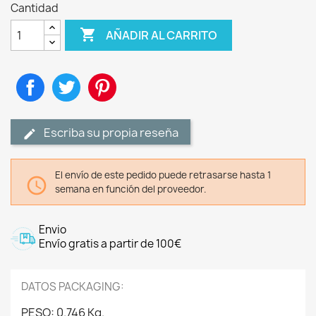
Cantidad

AÑADIR AL CARRITO
Compartir
Tuitear
Pinterest
Escriba su propia reseña
El envío de este pedido puede retrasarse hasta 1

semana en función del proveedor.
Envio
Envío gratis a partir de 100€
DATOS PACKAGING:
PESO: 0.746 Kg.