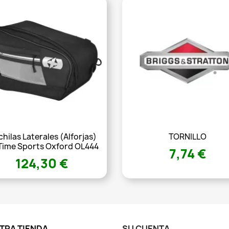
hilas Laterales (alforjas)
TORNILLO
 Time Sports Oxford OL444
7,74 €
124,30 €
TRA TIENDA
SU CUENTA