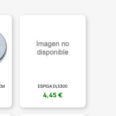
CM
ESPIGA DL5300
4,45 €