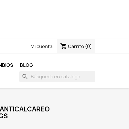
shopping_cart
Carrito
(0)
Mi cuenta
MBIOS
BLOG
search
 ANTICALCAREO
KGS