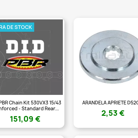
RA DE STOCK
PBR Chain Kit 530VX3 15/43
ARANDELA APRIETE D52
nforced - Standard Rear...
2,53 €
151,09 €