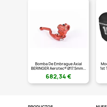
Bomba De Embrague Axial
Moc
BERINGER Aerotec® Ø17.5mm...
1st
682,34 €
PRODUCTOS
NUES