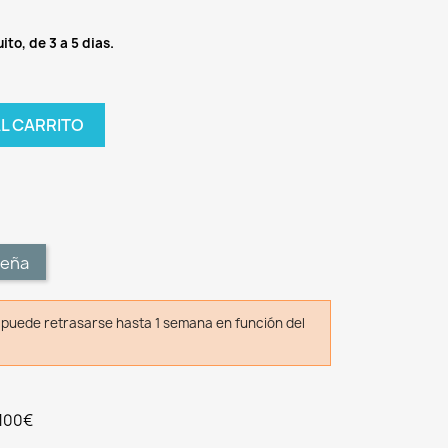
ito, de 3 a 5 dias.
AL CARRITO
t
seña
o puede retrasarse hasta 1 semana en función del
 100€