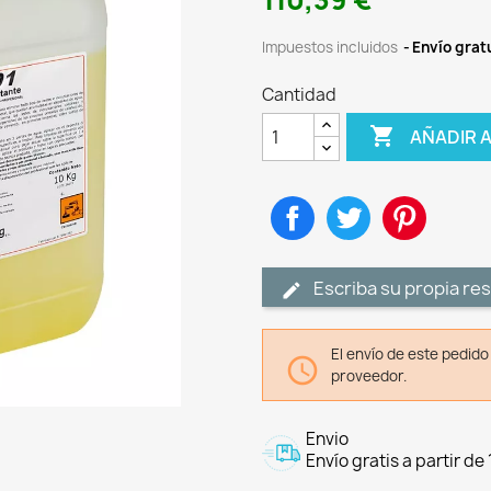
110,39 €
Impuestos incluidos
Envío gratu
Cantidad

AÑADIR 
Compartir
Tuitear
Pinteres
Escriba su propia re
El envío de este pedid

proveedor.
Envio
Envío gratis a partir de